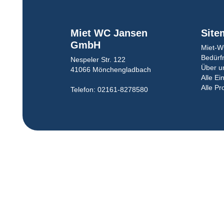
Miet WC Jansen
Site
GmbH
Miet-W
Bedürf
Nespeler Str. 122
Über u
41066 Mönchengladbach
Alle Ei
Alle Pr
Telefon: 02161-8278580