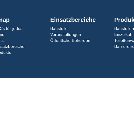
map
Einsatzbereiche
Produk
Cs für jedes
Baustelle
Baustelle
nis
Veranstaltungen
Einzelkab
ns
Öffentliche Behörden
Toiletten
nsatzbereiche
Barrierefre
odukte