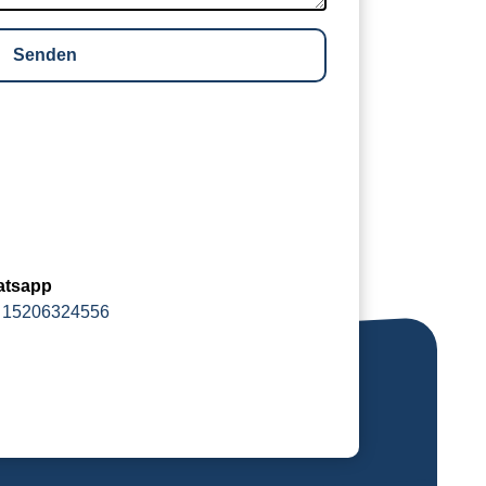
tsapp
 15206324556